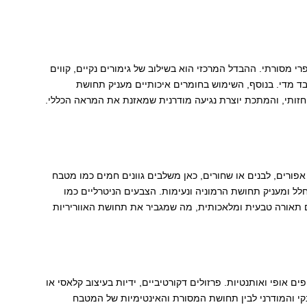
 מסורתי. ההבדל המרכזי הוא בשילוב של גימורים נקיים, קווים
בד מדי. בנוסף, השימוש בחומרים איכותיים מעניק תחושת
חזותי, והמתכת יוצרת נגיעה מודרנית שמאזנת את המראה הכללי.
 אפורים, לבנים או שחורים, כאן משלבים גוונים חמים כמו מטבח
 חלל ומעניק תחושת הרמוניה ונעימות. הצבעים הניטרליים כמו
ם תאורה טבעית ומלאכותית, מה שמגביר את תחושת האווריריות
ם אופי ואותנטיות. פרזולים דקורטיביים, ידיות בעיצוב קלאסי או
י והמודרני לבין תחושת המסורת והאינטימיות של המטבח