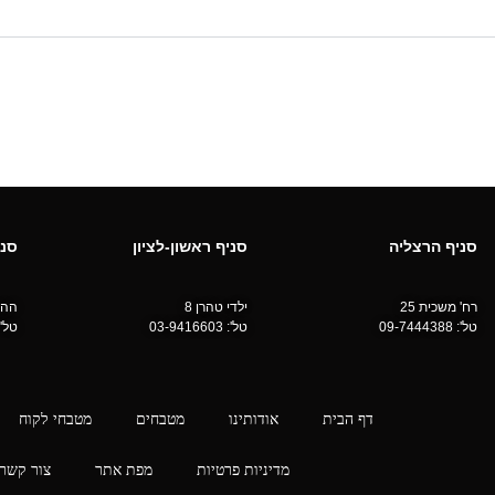
סניף הרצליה
סניף ראשון-לציון
סני
רח' משכית 25
ילדי טהרן 8
ההס
טל':
09-7444388
טל':
03-9416603
טל'
דף הבית
אודותינו
מטבחים
מטבחי לקוח
מדיניות פרטיות
מפת אתר
צור קשר