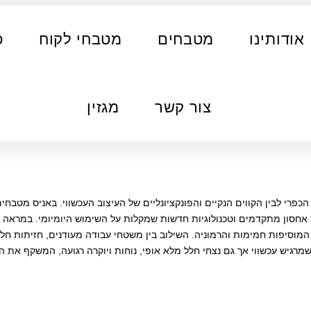
אודותינו
מטבחים
מטבחי לקוח
פ
צור קשר
מגזין
פרי לבין הקווים הנקיים והפונקציונליים של העיצוב העכשווי. באניס מטבחים
 אחסון מתקדמים וטכנולוגיות חדשות שמקלות על השימוש היומיומי. במראה הח
עי המוסיפות חמימות והרמוניה. השילוב בין משטחי עבודה מעודנים, חזיתות חל
רגיש עכשווי אך גם נצחי חלל מלא אופי, נוחות ויוקרה רגועה, המשקף את הס