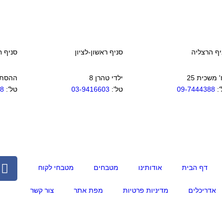
יף הרצליה
סניף ראשון-לציון
סניף ח
 משכית 25
ילדי טהרן 8
ההסתדר
':
09-7444388
טל':
03-9416603
טל':
08
דף הבית
אודותינו
מטבחים
מטבחי לקוח
אדריכלים
מדיניות פרטיות
מפת אתר
צור קשר