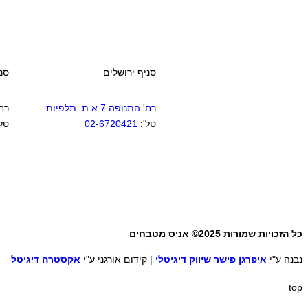
סניף ירושלים
סנ
רח' התנופה 7 א.ת. תלפיות
רח'
טל':
02-6720421
טל
כל הזכויות שמורות 2025© אניס מטבחים
נבנה ע"י
איפרגן פישר שיווק דיגיטלי
| קידום אורגני ע"י
אקסטרה דיגיטל
top