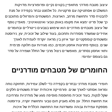
עיצוב מטבח מודרני מתאפיין בקווים נקיים ופרופורציות מדויקות
המשלבים אסתטיקה עם פרקטיות. כל אלמנט נבחר בקפידה על מנת
להבטיח סדר ותחושת מרחב, הארונות, המשטחים והפרזולים מתוכננים
כך שכל פריט ימצא את מקומו באופן טבעי ואינטואיטיבי. מאפיין נוסף
של עיצוב מטבחים מודרניים הוא שימוש בצבעים נייטרליים ובחומרים
אחידים שמשדר מסודרות ותחכום, בעוד שילוב של זכוכית, עץ, נירוסטה
ומשטחים קומפקטיים יוצר איזון בין מראה יוקרתי לעמידות לאורך
שנים. בנוסף פתרונות אחסון חכמים, כמו מגירות עם חלוקה פנימית
ותאי אחסון נסתרים, מאפשרים ניצול מרבי של החלל ושמירה על סדר
גם בעומס יומיומי.
החומרים של מטבחים מודרניים
חומירי מטבח מודרני נבחרים בקפידה כדי לשלב עמידות, תחזוקה נוחה
ומראה אסתטי לאורך שנים. פורמייקה איכותית יוצרת משטחים חלקים
שקל לנקות, בעוד זכוכית מחוסמת מוסיפה מגע של מודרניות ומרחיבה
את תחושת החלל. עץ מלא מעניק חום טבעי ותחושת יוקרה, ונירוסטה
מספקת עמידות גבוהה ומשדרגת את התחושה הכללית של איכות.