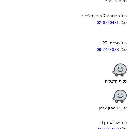
סניף ירושלים
רח' התנופה 7 א.ת. תלפיות
טל':
02-6720421
רח' משכית 25
טל':
09-7444388
סניף הרצליה
סניף ראשון-לציון
רח' ילדי טהרן 8