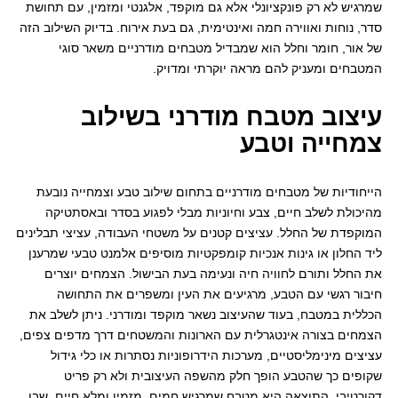
שמרגיש לא רק פונקציונלי אלא גם מוקפד, אלגנטי ומזמין, עם תחושת
סדר, נוחות ואווירה חמה ואינטימית, גם בעת אירוח. בדיוק השילוב הזה
של אור, חומר וחלל הוא שמבדיל מטבחים מודרניים משאר סוגי
המטבחים ומעניק להם מראה יוקרתי ומדויק.
עיצוב מטבח מודרני ב
שילוב
צמחייה וטבע
הייחודיות של מטבחים מודרניים בתחום שילוב טבע וצמחייה נובעת
מהיכולת לשלב חיים, צבע וחיוניות מבלי לפגוע בסדר ובאסתטיקה
המוקפדת של החלל. עציצים קטנים על משטחי העבודה, עציצי תבלינים
ליד החלון או גינות אנכיות קומפקטיות מוסיפים אלמנט טבעי שמרענן
את החלל ותורם לחוויה חיה ונעימה בעת הבישול. הצמחים יוצרים
חיבור רגשי עם הטבע, מרגיעים את העין ומשפרים את התחושה
הכללית במטבח, בעוד שהעיצוב נשאר מוקפד ומודרני. ניתן לשלב את
הצמחים בצורה אינטגרלית עם הארונות והמשטחים דרך מדפים צפים,
עציצים מינימליסטיים, מערכות הידרופוניות נסתרות או כלי גידול
שקופים כך שהטבע הופך חלק מהשפה העיצובית ולא רק פריט
דקורטיבי. התוצאה היא מטבח שמרגיש חמים, מזמין ומלא חיים, שבו