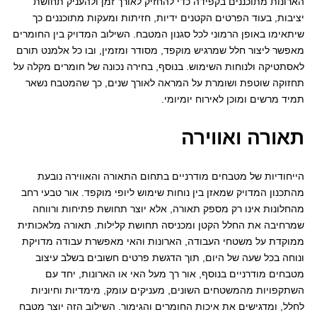
הארונות מתוכננים בקפידה כדי להחזיק לאורך זמן ולהעניק תחושת
יציבות, בעוד הפרטים הקטנים ידיות, חזיתות ומעקות מתוכננים כך
שיתאימו באופן הרמוני לכל סגנון המטבח. השילוב המדויק בין החומרים
מאפשר ליצור חלל שמרגיש מוקפד, מסודר ומזמין, ובו כל אלמנט תורם
לאסתטיקה ולנוחות השימוש. בנוסף, בחירה נכונה של חומרים מקלה על
תחזוקה שוטפת ושומרת על המראה לאורך שנים, כך שהמטבח נשאר
תמיד מרשים ומוכן לאירוח יומיומי.
תאורה ואווירה
הייחודיות של מטבחים מודרניים בתחום התאורה והאווירה נובעת
מהתכנון המדויק שמאזן בין נוחות שימוש ליופי מוקפד. אור טבעי רחב
מהחלונות אינו רק מספק תאורה, אלא יוצר תחושת פתיחות ורווחה
שמרחיבה את החלל הקטן ומכניסה תחושת קלילות. תאורה מלאכותית
ממוקדת על משטחי העבודה, הארונות והאי מאפשרת עבודה מדויקת
ונוחה בכל שעה של היום, תוך הדגשת פרטים חשובים בשלב עיצוב
מטבחים מודרניים בנוסף, אור רך מעל האי או הארונות, יחד עם
השתקפויות מהמשטחים השונים, מעניקים עומק, מימדיות וחיוניות
לחלל, ומדגישים את איכות החומרים והגימור. השילוב הזה יוצר מטבח