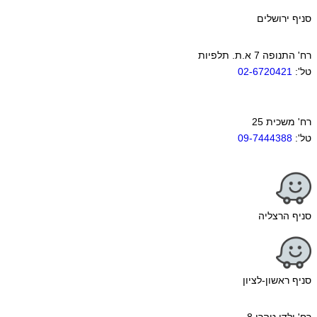
סניף ירושלים
רח' התנופה 7 א.ת. תלפיות
טל':
02-6720421
רח' משכית 25
טל':
09-7444388
סניף הרצליה
סניף ראשון-לציון
רח' ילדי טהרן 8