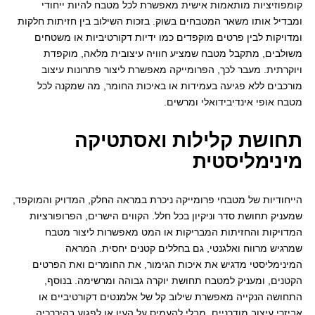
קומפוזיציות מותאמות אישית מאפשרת לכל מטבח להיות ייחודי
ומבדיל אותו משאר המטבחים בשוק. בזכות השילוב בין חזיתות חלקות
ומדויקות לבין פרטים מוקפדים כמו ידיות דקורטיביות או משטחים
משולבים, מתקבל מטבח שמציע חוויה עיצובית מלאה, מוקפדת
ויוקרתית. מעבר לכך, הפרומייקה מאפשרת ליצור פתרונות עיצוב
מורכבים ללא פגיעה בעמידות או באיכות החומר, מה שמקנה לכל
מטבח אופי אינדיבידואלי ומרשים.
תחושת קלילות ואסתטיקה
מינימליסטית
הייחודיות של מטבחי פרומייקה ניכרת במראה החלק, המדויק והמוקפד,
שמעניק תחושת סדר וניקיון בכל חלל. הקווים הישרים, הפרופורציות
המדויקות והחזיתות המבריקות או המט מאפשרות ליצור מטבח
שמרגיש מרווח ואלגנטי, גם בחללים קטנים יחסית. המראה
המינימליסטי מדגיש את איכות הגימור, את החומרים ואת הפרטים
הקטנים, ומעניק למטבח תחושת יוקרה גבוהה ומרשימה. בנוסף,
התחושה הנקייה מאפשרת שילוב קל של אלמנטים דקורטיביים או
אביזרי עיצוב מודרניים, מבלי להעמיס על העין או לפגוע בהיררכיה