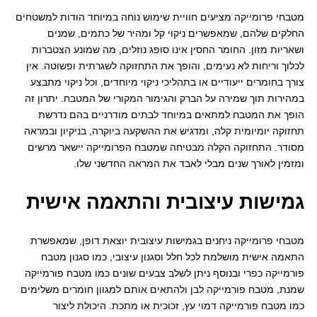
מטבחי פרומייקה מציעים חוויית שימוש נוחה במיוחד הודות למשטחים
החלקים שלהם, שמאפשרים ניקוי קל ומהיר של כתמים, שמנים
ושאריות מזון. החומר החסין אינו סופג נוזלים, מה שמונע הצטברות
לכלוך וריחות לא נעימים, והופך את התחזוקה לשגרתית ופשוטה. אין
צורך בחומרים ייעודיים או בתהליכי ניקוי מיוחדים, וכל ניקוי מתבצע
במהירות תוך שמירה על הברק והגימור המקורי של המטבח. יתרון זה
הופך את המטבח למתאים במיוחד לבתים מודרניים בהם נדרשת
תחזוקה יומיומית קלה, ומדגיש את ההשקעה ביוקרה, בניקיון ובמראה
מסודר. התחזוקה הקלה מבטיחה שמטבח הפרומייקה יישאר מרשים
ומזמין לאורך שנים מבלי לאבד את המראה החדשני שלו.
גמישות עיצובית והתאמה אישית
מטבחי פרומייקה ניחנים בגמישות עיצובית יוצאת דופן, שמאפשרת
התאמה אישית מושלמת לכל חלל וסגנון עיצובי, כמו סגנון מטבח
פורמייקה כפרי ובנוסף ניתן לשלב צבעים שונים כמו מטבח פורמייקה
שמנת, מטבח פורמייקה לבן ולהתאים אותם למגוון חומרים משלימים
כמו מטבח פורמייקה דמוי עץ, זכוכית או מתכת. היכולת ליצור