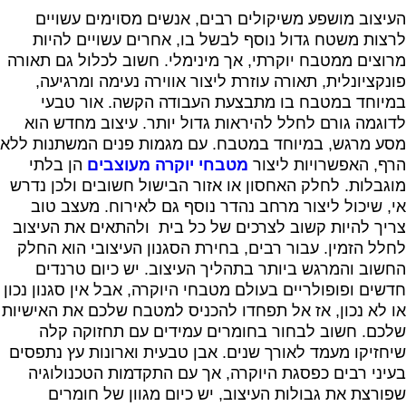
העיצוב מושפע משיקולים רבים, אנשים מסוימים עשויים
לרצות משטח גדול נוסף לבשל בו, אחרים עשויים להיות
מרוצים ממטבח יוקרתי, אך מינימלי. חשוב לכלול גם תאורה
פונקציונלית, תאורה עוזרת ליצור אווירה נעימה ומרגיעה,
במיוחד במטבח בו מתבצעת העבודה הקשה. אור טבעי
לדוגמה גורם לחלל להיראות גדול יותר. עיצוב מחדש הוא
מסע מרגש, במיוחד במטבח. עם מגמות פנים המשתנות ללא
הרף, האפשרויות ליצור
מטבחי יוקרה מעוצבים
הן בלתי
מוגבלות. לחלק האחסון או אזור הבישול חשובים ולכן נדרש
אי, שיכול ליצור מרחב נהדר נוסף גם לאירוח. מעצב טוב
צריך להיות קשוב לצרכים של כל בית ולהתאים את העיצוב
לחלל הזמין. עבור רבים, בחירת הסגנון העיצובי הוא החלק
החשוב והמרגש ביותר בתהליך העיצוב. יש כיום טרנדים
חדשים ופופולריים בעולם מטבחי היוקרה, אבל אין סגנון נכון
או לא נכון, אז אל תפחדו להכניס למטבח שלכם את האישיות
שלכם. חשוב לבחור בחומרים עמידים עם תחזוקה קלה
שיחזיקו מעמד לאורך שנים. אבן טבעית וארונות עץ נתפסים
בעיני רבים כפסגת היוקרה, אך עם התקדמות הטכנולוגיה
שפורצת את גבולות העיצוב, יש כיום מגוון של חומרים