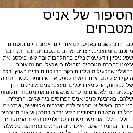
הסיפור של אניס
מטבחים
כבר הרבה שנים באניס, יום אחר יום, אנחנו חיים ונושמים,
מתכננים ומעצבים, יוצרים ואוהבים מטבחים. עם הזמן ועם
שפע ניסיון וידע שמתובלים בהתלהבות ובריגוש, ביססנו את
עצמנו כחברת מטבחים מובילה בישראל. מה זה אומר
בפועל? שהפעילות שלנו חובקת פרויקטים רבים בארץ, בכל
היקף ומכל סוג. אנחנו גאים לספק את שירותינו לקשת רחבה
של לקוחות, החל מאדריכלים ומעצבי פנים מובילים, דרך
קבלנים ועד לאנשים פרטיים שמגשימים את מטבח החלומות
שלהם. בארבעת סניפי אניס הפרוסים בירושלים, הרצליה,
בני ברק וראשל"צ, מחכים לכם מעצבים מקצועיים, שמצויים
בכל רזי המטבח ומצוידים בידע נרחב בתכנון ועיצוב מטבחים
בחלל הכללי. אנו משתמשים בטכנולוגיות הייצור המתקדמות
ביותר ובחומרי הגלם האיכותיים הקיימים בתחומנו. כל אלה
יוצרים את התמונה המלאה של אניס בית, שבמרכזו פועם