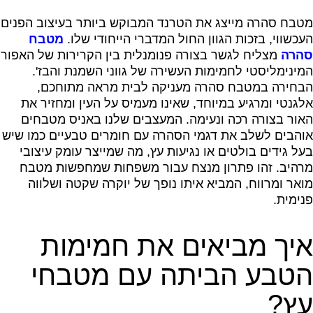
מטבח סהרה מייצג את הטרנד המבוקש ביותר בעיצוב הפנים
העכשווי, בזכות הגוון החול המדברי הייחודי שלו.
מטבח
סהרה
מצליח לגשר בצורה פנומנלית בין הקרירות של האפור
המינימליסטי לחמימות העשירה של גווני השמנת והבז'.
הבחירה במטבח סהרה מעניקה לבית מראה מתוחכם,
אלגנטי ומרגיע במיוחד, שאינו מעמיס על העין ומחזיר את
האור בצורה רכה ונעימה. המעצבים שלנו באניס מטבחים
אוהבים לשלב את דגמי הסהרה עם חומרים טבעיים כמו שיש
בעל גידים בולטים או נגיעות עץ, מה שמייצר עומק עיצובי
מרהיב. זהו פתרון מנצח עבור משפחות שמחפשות מטבח
מואר ומרווח, המביא איתו נופך של יוקרה שקטה ושלווה
פנימית.
איך מביאים את חמימות
הטבע הביתה עם מטבחי
עץ?