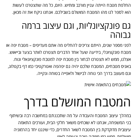
החלפת מטבח הייתה עניין מורכב ומתיש. היום, כל מה שתצטרכו לעשות
הוא לספר לנו מהו המטבח המושלם בשבילכם. אנחנו ניקח את זה מכאן.
גם פונקציונליות, וגם עיצוב ברמה
גבוהה
לפני מספר שנים, הייתם צריכים להחליט מה אתם מעדיפים – מטבח יפה או
מטבח פונקציונלי, בידיעה שעל אחד הדברים תצטרכו לוותר בצער ובייאוש.
אצלנו, ממש לא תצטרכו לבחור בין מטבח יפה למטבח פונקציונאלי ונוח.
באניס מטבחים, המטבח שלכם יהיה גם יפהפה ואטרקטיבי כמו דף בקטלוג,
וגם מעוצב בדרך הכי נוחה לבישול ולאפייה בטוחה ונקייה.
המטבח המושלם בדרך
במהלך עיצוב המטבח והעבודה על מה שתכננתם במחשבה רבה ובשיתוף
בני המשפחה, אנחנו לא שוכחים משאר חלקי הבית, ועורכים התאמה
עיצובית מדוקדקת בין המטבח לשאר החדרים, כדי שינגנו יחד בהרמוניה
מושלמת, ממש כמו מוזיקה טובה ונעימה לאוזן.