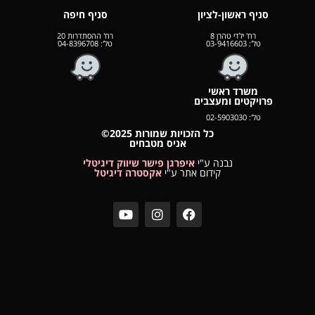
סניף ראשון-לציון
סניף חיפה
רח' ילדי טהרן 8
רח'
ההסתדרות 20
טל':
03-9416603
טל':
04-8396708
משרד ראשי
פרויקטים ומעצבים
טל':
02-5903030
כל הזכויות שמורות 2025©
אניס מטבחים
נבנה ע"י
איפרגן פישר שיווק דיגיטלי
קידום אתר ע"י
אקסטרה דיגיטל