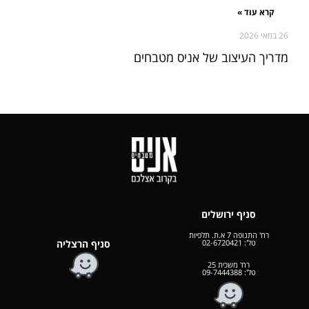
קרא עוד »
26 במאי 2026
מדריך העיצוב של אניס מטבחים
סניף ירושלים
רח' התנופה 7 א.ת. תלפיות
טל':
02-6720421
סניף הרצליה
רח' משכית 25
טל':
09-7444388