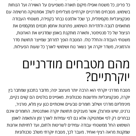
כל פריט, כל משטח ואפילו מיקום תאורה משפיעים על האווירה ועל הנוחות
בשימוש. מטבחים מודרניים יוקרתיים מצליחים לשלב אסתטיקה מרשימה עם
פונקציונליות מקסימלית, כך שכל אלמנט נבחר בקפידה, משטחי העבודה
מותאמים לגובה ולתדירות השימוש, פתרונות אחסון חכמים ממקסמים את
הניצול של כל סנטימטר, ותאורה מותקנת באופן שמדגיש את הארונות,
משטחי העבודה והחלל כולו. המטבח הופך למרחב שמייצר תחושת סדר
והרמוניה, משדר יוקרה אך נשאר נוח ושימושי לאורך כל שעות הפעילות.
מהם מטבחים מודרניים
יוקרתיים?
מטבח מודרני יוקרתי הוא הרבה יותר מעיצוב יפה; מדובר בתכנון שמחבר בין
יוקרה, פונקציונליות וחדשנות טכנולוגית. מאפיינים בולטים הם קווים נקיים,
מינימליזם מודרני ושילוב חומרים טבעיים ואיכותיים כגון עץ מלא, פורניר,
גרניט, שיש ופורצלן, אשר מעניקים תחושת יוקרה ואותנטיות. החומרים אינם
נבחרים רק לפי אסתטיקה אלא גם לפי עמידות לאורך זמן והתאמה לאופן
השימוש החל ממשטחי עבודה עמידים לשריטות ולחום, ועד לחזיתות ארונות
שמקנות מראה רציף ואחיד. מעבר לכך, מטבח יוקרתי משלב טכנולוגיות