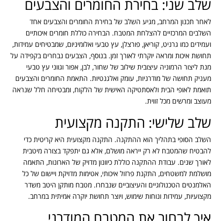
שלב שני: בחירת החומרים והצבעים
לאחר תכנון המרחב, מגיע השלב של בחירת החומרים והצבעים אחד
השלבים המרכזיים להצלחת המטבח. הבחירה כוללת חומרים איכותיים
ועמידים כמו גרניט, קוריאן, פורצלן, עץ טבעי ואלומיניום, שמבטיחים עמידות,
תחושת איכות ומראה יוקרתי לאורך זמן. בנוסף, הצבעים נבחרים בקפידה על
מנת ליצור הרמוניה עיצובית שילוב של שחור, לבן, אפור וגווני עץ טבעי
מעניק תחושה של מודרניות, עומק ואלגנטיות. התאמת החומרים והצבעים
תואמת לאופי הבית ולאסתטיקה האישית של הלקוח, ומבטיחה חלל שנראה
מעוצב ומרשים מכל זווית.
שלב שלישי: התקנה מקצועית
השלב הסופי בתהליך הוא ההתקנה. התקנה מקצועית היא קריטית כדי
להבטיח שהמטבח לא רק ייראה מושלם, אלא גם יתפקד בצורה מיטבית
לאורך שנים. עבודת ההתקנה כוללת כיוונון מדויק של הארונות, התאמה
מושלמת למשטחים, התקנת פרזול איכותי, אטימות מדויקת ויישום של כל
האלמנטים הטכנולוגיים והעיצוביים שנבחרו. מטבח מותקן היטב משדר
מקצועיות, עמידות ונוחות שימוש, ויוצר תחושת יוקרה אמיתית במרחב.
איך לבחור את המטבח המודרני