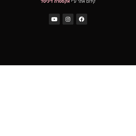
קידום אתר ע"י
אקסטרה דיגיטל