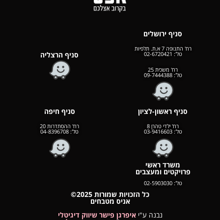
סניף ירושלים
רח' התנופה 7 א.ת. תלפיות
טל':
02-6720421
סניף הרצליה
רח' משכית 25
טל':
09-7444388
סניף ראשון-לציון
סניף חיפה
רח' ילדי טהרן 8
רח'
ההסתדרות 20
טל':
03-9416603
טל':
04-8396708
משרד ראשי
פרויקטים ומעצבים
טל':
02-5903030
כל הזכויות שמורות 2025©
אניס מטבחים
נבנה ע"י
איפרגן פישר שיווק דיגיטלי