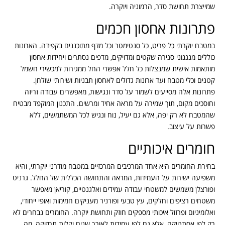
שמייצרת תחושת סדר, הרמוניה ויוקרה.
פתרונות אחסון חכמים
במטבח יוקרתי כל פריט, כל סנטימטר וכל מדף מתוכננים בקפידה. הארונות
כוללים מנגנוני סגירה שקטים ומדויקים, מדפים נסתרים ויחידות אחסון
מותאמות אישית שמנצלות כל חלל אפשרי החל ממגירות למכשירי חשמל
קטנים וכלי מטבח ועד ארונות גדולים לאחסון תבניות ושירותי שולחן.
פתרונות אלה מסייעים לשמור על סדר ונגישות, מאפשרים עבודה זריזה
וחוסכים מקום, תוך שמירה על מראה אחיד ומרשים. התכנון המוקפד מבטיח
שהמטבח לא רק יפה, אלא גם יעיל, נוח ונגיש לכל המשתמשים, ללא
פשרות על עיצוב.
חומרים איכותיים
בחירת החומרים היא אחד המרכיבים המרכזיים במטבח מודרני יוקרתי, והיא
משפיעה ישירות על העמידות, המראה והתחושה הכללית של החלל. גרניט
ופורצלן משמשים למשטחי עבודה עמידים ואלגנטיים, קוריאן מאפשר
משטחים רציפים וחלקים, עץ טבעי ופורניר מעניקים חמימות ואופי ייחודי,
ואלומיניום ופרזול איכותי מספקים חוזק ותחושת יוקרה. החומרים נבחרים לא
רק לפי אסתטיקה, אלא גם לפי עמידות לאורך שנים וקלות תחזוקה, מה