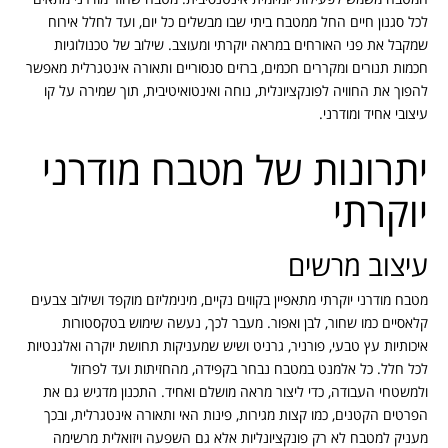
לכל סגנון חיים החל ממטבח ביתי שבו מבשלים כל יום, ועד לחלל אירוח
שמקבל את פני האורחים במראה יוקרתי ומעוצב. שילוב של טכנולוגיות
חכמות תנורים ומקררים חכמים, ברזים סנסוריים ותאורה אינטגרלית מאפשר
להפוך את החוויה לפונקציונלית, נוחה ואינטואיטיבית, תוך שמירה על קו
עיצובי אחיד ומודרני.
יתרונות של מטבח מודרני
יוקרתי
עיצוב מרשים
מטבח מודרני יוקרתי מתאפיין בקווים נקיים, מינימליזם מוקפד ושילוב צבעים
קלאסיים כמו שחור, לבן ואפור. מעבר לכך, נעשה שימוש בטקסטורות
איכותיות עץ טבעי, פורניר, גרניט ושיש שמעניקות תחושת יוקרה ואלגנטיות
לכל חלל. כל אלמנט במטבח נבחר בקפידה, מהחזיתות ועד לפרזול
ולמשטחי העבודה, כדי ליצור מראה מושלם ואחיד. התכנון מדגיש גם את
הפרטים הקטנים, כמו קצות מגירות, פינות האי ותאורה אינטגרלית, ובכך
מעניק למטבח לא רק פונקציונליות אלא גם השפעה ויזואלית מרשימה