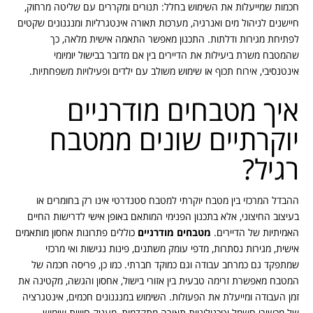
חכמות שמייעלות את השימוש בחלל: תנורים ומקררים עם שליטה מרחוק,
חיישנים לניהול מים ואנרגיה, מערכות תאורה אינטגרליות ומנגנונים שקטים
לפתיחת מגירות ודלתות. התכנון מאפשר התאמה אישית מלאה, כך
שהמטבח משרת ביעילות את הדיירים בין אם מדובר בבישול יומיומי
אינטנסיבי, אירוח תכוף או שימוש משולב עם ילדים ופעילויות משפחתיות.
איך מטבחים מודרניים
יוקרתיים שונים ממטבח
רגיל?
ההבדל המרכזי בין מטבח יוקרתי למטבח סטנדרטי אינו רק בחומרים או
בעיצוב החיצוני, אלא בתכנון הפנימי המותאם באופן אישי לדרישות החיים
האמיתיות של הדיירים.
מטבח
ים מודרניים
כוללים פתרונות אחסון מותאמים
אישית, מגירות נסתרות, מדפי עומק משתנים, פינות נגישות ואי מרכזי
שמתפקד גם כמרחב עבודה וגם כמוקד חברתי. כמו כן, פריסה חכמה של
המטבח מאפשרת זרימה טבעית בין אזורי בישול, אחסון והגשה, מקטינה את
זמן העבודה ומייעלת את הפעולות. השימוש במנגנונים חכמים, אינטגרציה
של מכשירי חשמל וטכנולוגיות תאורה מתקדמות, מעניק חוויית שימוש