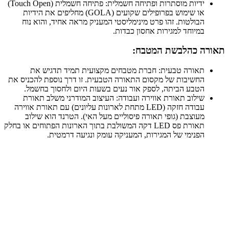
ידיות מוסתרות ופתיחה חשמלית: פתיחה חשמלית (Touch Open)
או שימוש בפרופילים שקועים (GOLA) מחליפים את הידיות
הבולטות. זהו פרט מינימליסטי המעניק מראה אחיד, והוא נוח
במיוחד למגירות אחסון כבדות.
תאורה כהלבשת המטבח:
תאורה טבעית: חברת מטבחים מקצועית תמיד תדגיש את
החשיבות של מקסום התאורה הטבעית. זו דרך נוספת להכניס את
הטבע הביתה, לספק אור נעים בשעות היום ולחסוך בחשמל.
שילוב תאורת אווירה ועבודה: העיצוב המודרני משלב תאורת
עבודה חזקה (LED מתחת לארונות עליונים) עם תאורת אווירה
מעוצבת (גופי תאורה פיסוליים מעל האי). הטרנד הוא שילוב
תאורת פס LED דקה המשולבת בתוך הארונות הפתוחים או בחלק
הפנימי של המגירות, המעניקה עומק ונגיעה דרמטית.