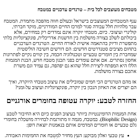
מטבחים מעוצבים לכל בית – טרנדים עדכניים במטבח
ענף המטבחים המעוצבים בישראל ובעולם חווה מהפכה מתמדת. המטבח
עבר מלהיות חלל עבודה סגור למרכז החיים המודרניים, מוקד חברתי,
קולינרי ועיצובי. כיום, מטבחי יוקרה אינם נמדדים רק במחירם, אלא
ביכולתם לשלב בצורה מושלמת בין חדשנות אדריכלית, פונקציונליות בלתי
מתפשרת ודיוק בהתאמה אישית לאורח החיים. הטרנדים העדכניים
בתחום מציבים סטנדרטים חדשים: הם דורשים חשיבה הוליסטית
שמחברת בין חומרים טבעיים וטכנולוגיה חכמה, בין קווים נקיים לפתרונות
אחסון נסתרים. אם אתם עומדים בפני תכנון מטבח חדש, הבנת המגמות
הללו היא המפתח ליצירת חלל שהוא גם יפהפה, גם עמיד וגם משרת
אתכם בצורה מושלמת.
אז מהם הטרנדים הכי חמים שמובילים את עיצוב מטבחי היוקרה, ואיך
הם יוצרים את האיזון הנכון בין יוקרה, פונקציונליות ועיצוב על-זמני?
החזרה לטבע: יוקרה עטופה בחומרים אורגניים
אחת המגמות הדומיננטיות ביותר בעיצוב הפנים כיום היא החיבור לטבע
(Biophilic Design). במטבח, מגמה זו מתורגמת לבחירה מושכלת בחומרי
גלם טבעיים או חומרים המדמים אותם בנאמנות יוצאת דופן:
עץ טבעי ואלון מבוקע: העץ מחזיר למטבח את החמימות האבודה.