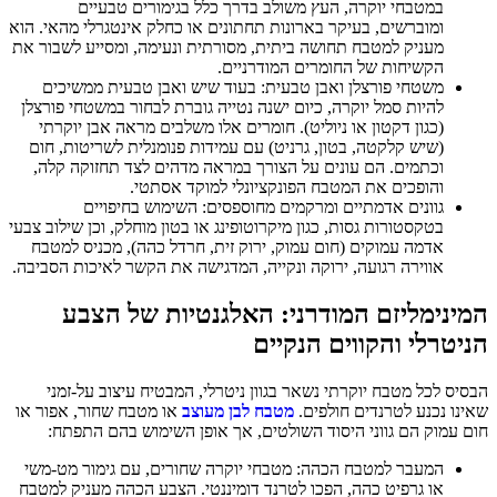
במטבחי יוקרה, העץ משולב בדרך כלל בגימורים טבעיים
ומוברשים, בעיקר בארונות תחתונים או כחלק אינטגרלי מהאי. הוא
מעניק למטבח תחושה ביתית, מסורתית ונעימה, ומסייע לשבור את
הקשיחות של החומרים המודרניים.
משטחי פורצלן ואבן טבעית: בעוד שיש ואבן טבעית ממשיכים
להיות סמל יוקרה, כיום ישנה נטייה גוברת לבחור במשטחי פורצלן
(כגון דקטון או ניוליט). חומרים אלו משלבים מראה אבן יוקרתי
(שיש קלקטה, בטון, גרניט) עם עמידות פנומנלית לשריטות, חום
וכתמים. הם עונים על הצורך במראה מדהים לצד תחזוקה קלה,
והופכים את המטבח הפונקציונלי למוקד אסתטי.
גוונים אדמתיים ומרקמים מחוספסים: השימוש בחיפויים
בטקסטורות גסות, כגון מיקרוטופינג או בטון מוחלק, וכן שילוב צבעי
אדמה עמוקים (חום עמוק, ירוק זית, חרדל כהה), מכניס למטבח
אווירה רגועה, ירוקה ונקייה, המדגישה את הקשר לאיכות הסביבה.
המינימליזם המודרני: האלגנטיות של הצבע
הניטרלי והקווים הנקיים
הבסיס לכל מטבח יוקרתי נשאר בגוון ניטרלי, המבטיח עיצוב על-זמני
שאינו נכנע לטרנדים חולפים.
מטבח לבן
מעוצב
או מטבח שחור, אפור או
חום עמוק הם גווני היסוד השולטים, אך אופן השימוש בהם התפתח:
המעבר למטבח הכהה: מטבחי יוקרה שחורים, עם גימור מט-משי
או גרפיט כהה, הפכו לטרנד דומיננטי. הצבע הכהה מעניק למטבח