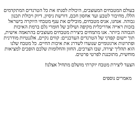
בעולם המטבחים המעוצבים, היכולת לסנתז את כל הטרנדים המתקדמים
הללו, מחיבור לטבע ועד אחסון חכם, דורשת ניסיון, דיוק ויכולת תכנון
גבוהה. אנחנו, אניס מטבחים, מובילים את ענף מטבחי היוקרה בישראל
בזכות ראייה אדריכלית מקיפה ושילוב של חומרי גלם ברמת האיכות
הגבוהה ביותר. אנו מתמחים ביצירת מטבחים מעוצבים בהתאמה אישית,
תוך יישום קפדני של הטרנדים העדכניים: קווים נקיים, אלגנטיות מודרנית
ופתרונות ארגונומיים שנועדו לשדרג את איכות החיים. כל מטבח שלנו
הוא תהליך יצירה, שבו הצרכים, החזון והחלומות שלכם הופכים למציאות
מוחשית, מתוכננת לפרטי פרטים.
הצעד ליצירת מטבח יוקרתי מושלם מתחיל אצלנו!
מאמרים נוספים