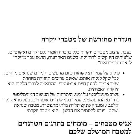
הגדרה מחודשת של מטבחי יוקרה
בעבר, עיצוב מטבחים יוקרתי כלל בהכרח חומרי גלם יקרים ואקזוטיים,
שלעיתים היו קשים לתחזוקה. בשנים האחרונות, הדגש עבר מ"יקר"
ל"איכותי ומותאם".
פוקוס על עמידות: לקוחות כיום מחפשים חומרים שנראים מדהים,
אבל שקל לנקות אותם, שאינם צריכים תחזוקה מיוחדת
ושמתאימים לסגנון חיים אינטנסיבי. ההתאמה לצרכי הלקוח היא
היוקרה האמיתית.
עיצוב מינימליסטי על-זמני: היתרונות של העיצוב המינימליסטי
ברורים: הוא על-זמני, עמיד בפני שינויים אופנתיים, בעל מראה נקי
ואלגנטי, ומעניק פונקציונליות בלתי מתפשרת. מטבח שנראה
"שקט" ויודע להסתיר את הבלגן – הוא מטבח יוקרתי.
אניס מטבחים – מומחים בתרגום הטרנדים
למטבח המושלם שלכם