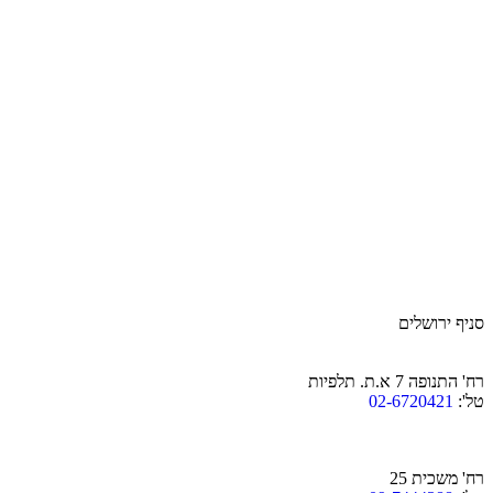
סניף ירושלים
רח' התנופה 7 א.ת. תלפיות
טל':
02-6720421
רח' משכית 25