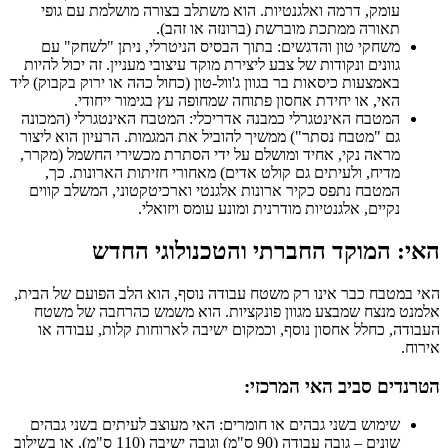
עומק, דרמה ואלגנטיות. הוא משתלב בצורה מושלמת עם גופי
תאורה ממתכת מוברשת (ברונזה או זהב).
משחקי טון והדגשים: בתוך הבסיס הניטרלי, ניתן "לשחק" עם
גוונים ונקודות של צבע ליצירת מוקד עיצובי מעניין. זה יכול להיות
באמצעות כיסאות בר בגוון ג'וול-טון (כחול כהה או ירוק בקבוק) ליד
האי, או יחידת אחסון פתוחה שמחופה עץ בגימור ייחודי.
המטבח האינטגרלי כמבנה אדריכלי: המטבח האינטגרלי (המכונה
גם "מטבח נסתר") ממשיך להוביל את המגמות. הרעיון הוא ליצור
מראה נקי, אחיד ומושלם על ידי הסתרת מכשירי החשמל (מקרר,
מדיח, ולעיתים גם קולט אדים) מאחורי חזיתות הארונות. כך,
המטבח נתפס כקיר ארונות אלגנטי וארכיטקטוני, המשלב קווים
נקיים, אלגנטיות מודרנית ומונע עומס ויזואלי.
האי: המוקד החברתי והטכנולוגי החדש
האי במטבח כבר אינו רק משטח עבודה נוסף, הוא הלב הפועם של הבית,
אלמנט מנצח שמבצע מגוון פונקציות. הוא משמש כהרחבה של משטח
העבודה, כחלל אחסון נוסף, וכמקום ישיבה לארוחות קלות, עבודה או
אירוח.
הטרנדים סביב האי המרכזי:
שימוש בשני גבהים או חומרים: האי מעוצב לעיתים בשני גבהים
שונים – גובה עבודה (90 ס"מ) וגובה ישיבה (110 ס"מ), או בשילוב