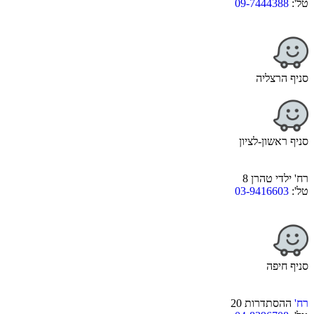
טל':
09-7444388
סניף הרצליה
סניף ראשון-לציון
רח' ילדי טהרן 8
טל':
03-9416603
סניף חיפה
רח'
ההסתדרות 20