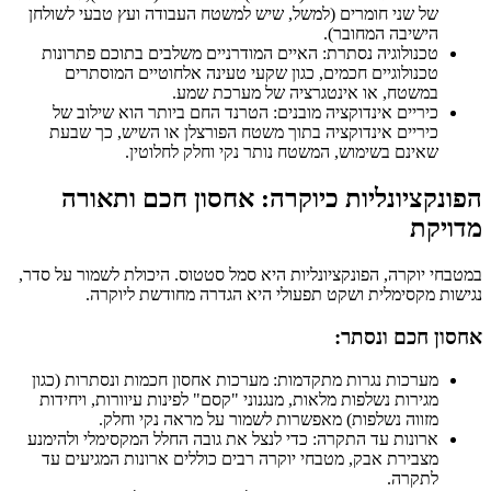
של שני חומרים (למשל, שיש למשטח העבודה ועץ טבעי לשולחן
הישיבה המחובר).
טכנולוגיה נסתרת: האיים המודרניים משלבים בתוכם פתרונות
טכנולוגיים חכמים, כגון שקעי טעינה אלחוטיים המוסתרים
במשטח, או אינטגרציה של מערכת שמע.
כיריים אינדוקציה מובנים: הטרנד החם ביותר הוא שילוב של
כיריים אינדוקציה בתוך משטח הפורצלן או השיש, כך שבעת
שאינם בשימוש, המשטח נותר נקי וחלק לחלוטין.
הפונקציונליות כיוקרה: אחסון חכם ותאורה
מדויקת
במטבחי יוקרה, הפונקציונליות היא סמל סטטוס. היכולת לשמור על סדר,
נגישות מקסימלית ושקט תפעולי היא הגדרה מחודשת ליוקרה.
אחסון חכם ונסתר:
מערכות נגרות מתקדמות: מערכות אחסון חכמות ונסתרות (כגון
מגירות נשלפות מלאות, מנגנוני "קסם" לפינות עיוורות, ויחידות
מזווה נשלפות) מאפשרות לשמור על מראה נקי וחלק.
ארונות עד התקרה: כדי לנצל את גובה החלל המקסימלי ולהימנע
מצבירת אבק, מטבחי יוקרה רבים כוללים ארונות המגיעים עד
לתקרה.