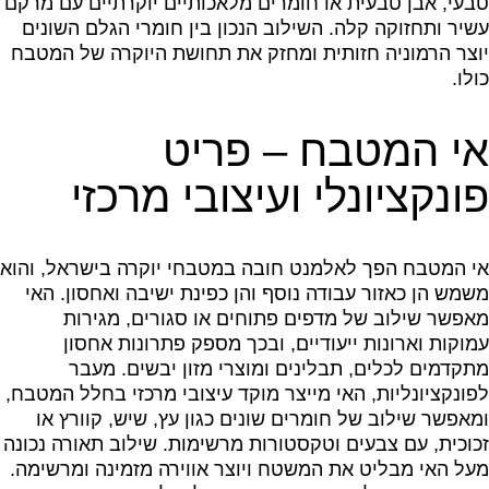
טבעי, אבן טבעית או חומרים מלאכותיים יוקרתיים עם מרקם
עשיר ותחזוקה קלה. השילוב הנכון בין חומרי הגלם השונים
יוצר הרמוניה חזותית ומחזק את תחושת היוקרה של המטבח
כולו.
אי המטבח – פריט
פונקציונלי ועיצובי מרכזי
אי המטבח הפך לאלמנט חובה במטבחי יוקרה בישראל, והוא
משמש הן כאזור עבודה נוסף והן כפינת ישיבה ואחסון. האי
מאפשר שילוב של מדפים פתוחים או סגורים, מגירות
עמוקות וארונות ייעודיים, ובכך מספק פתרונות אחסון
מתקדמים לכלים, תבלינים ומוצרי מזון יבשים. מעבר
לפונקציונליות, האי מייצר מוקד עיצובי מרכזי בחלל המטבח,
ומאפשר שילוב של חומרים שונים כגון עץ, שיש, קוורץ או
זכוכית, עם צבעים וטקסטורות מרשימות. שילוב תאורה נכונה
מעל האי מבליט את המשטח ויוצר אווירה מזמינה ומרשימה.