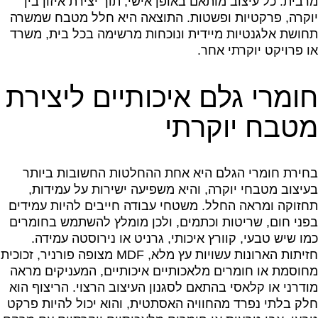
מרבית. כל עיצוב מותאם באופן אישי, תוך יצירת איזון בין
יוקרה, פרקטיות ופשטות. התוצאה היא חלל מטבח שמשרה
תחושת אלגנטיות מיידית ונוכחות מרשימה בכל בית, משרד
או פרויקט יוקרתי אחר.
חומרי גלם איכותיים ליצירת
מטבח יוקרתי
בחירת חומרי הגלם היא אחת ההחלטות החשובות ביותר
בעיצוב מטבחי יוקרה, והיא משפיעה ישירות על עמידות,
תחזוקה ומראה החלל. משטחי עבודה חייבים להיות עמידים
בפני חום, שריטות וכתמים, ולכן מומלץ להשתמש בחומרים
כמו שיש טבעי, קוורץ איכותי, גרניט או נירוסטה עמידה.
חזיתות הארונות עשויות עץ מלא, MDF מצופה פורניר, זכוכית
מחוסמת או חומרים מלאכותיים איכותיים, המעניקים מראה
מודרני או קלאסי בהתאם לסגנון העיצוב הרצוי. הריצוף הוא
חלק בלתי נפרד מהחוויה האסתטית, והוא יכול להיות פרקט