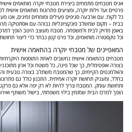
אניס מטבחים מתמחים ביצירת מטבחי יוקרה מותאמים אישית ו
פרטיים ועד וילות יוקרה, ומציעים פתרונות מותאמים אישית לכ
כל לקוח. עם ארבעה סניפים פעילים ומומחים זמינים, אנו מע
בבית – מקום שמשלב פונקציונליות גבוהה עם אסתטיקה מרה
באופן מדויק לבית ולמשפחה. מטבח מעוצב היטב הופך למרכז ה
וכל טקסטורה מותאמים, וכל פרט קטן נבחר כדי ליצור תחושת יו
המאפיינים של מטבחי יוקרה בהתאמה אישית
מטבחים בהתאמה אישית נחשבים לאחת התוספות היוקרתיות ו
בצורה אופטימלית, כך שכל פינה, כל משטח וכל ארון מתוכננ
והאלמנטים הקיימים, כך שהמטבח משתלב בצורה טבעית והרמ
בחלל, ומעניק תחושת יוקרה אמיתית. התכנון כולל גם פתרונות
ותחושת עומק. המטבח צריך להיות לא רק יפה אלא גם פרקטי, 
הופך למרכז הבית שמזמין בילוי משפחתי, בישול משותף ואירו