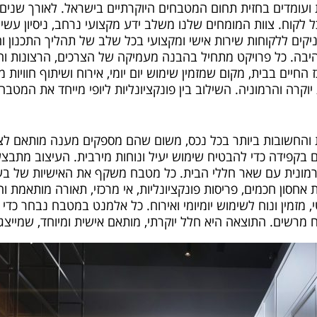
עומדים בחזית תחום המטבחים היוקרתיים בישראל. לאורך שנים אנ
ל לקוח. צוות המומחים שלנו משלב ידע מקצועי נרחב, ניסיון עשיר 
ניקים ללקוחות שירות אישי ומקצועי בכל שלב של תהליך התכנון 
יבה. כל פרויקט מתחיל בהבנה מעמיקה של הצרכים, הרצונות ו
חיים בבית, מקום שמזמין שימוש יום יומי, אירוח ושיתוף חוויות
קרה והרמוניה. השילוב בין פונקציונליות ליופי מייחד את המטבחים
החשובות ביותר בכל נכס, משום שהם מספקים מענה מותאם לצר
ים בקפידה כדי להבטיח שימוש יעיל ונוחות מירבית. העיצוב מתב
ונית עם שאר חללי הבית. כל מטבח משקף את האישיות של בעל 
 אחסון חכמים, פריסות פונקציונליות, אי מרכזי, תאורה מותאמת
מזמין ונוח לשימוש יומיומי ואירוח. כל אלמנט במטבח נבחר כדי 
ח מרשים. התוצאה היא חלל יוקרתי, מותאם אישית ומיוחד, שמייצ