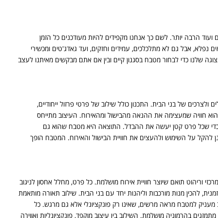
ועוד הרבה יותר. לשם כך אנחנו מקפידים להיות מעודכנים כל הזמן
ים נפלא, אבל גם לא מתלכלכים, עמידים וחזקים, ועד גאדג'טים ומכשירי
גה שלנו כדי לבחור מטבח בסגנון קיים ובין אם אתם מבקשים מאיתנו לעצב
לצרכים של בני הבית. התכנון כולל שילוב של פרטי פרזול ייחודיים,
הוא חוויה שמעצימה את ההנאה מהבישול ומהאירוח. העיצוב מתייחס
 כדי שכל פרט קטן יעשה את ההבדל. התוצאה היא מטבח שהוא גם
כנן להקל על השימוש ולהעצים את חוויית הבישול והאירוח. המטבח הופך
זי וריהוט תואם שיוצר חוויית אירוח מושלמת. כל פרט, מחלל אחסון לניגוב
ית, להכין מנות מורכבות וליהנות יחד עם בני הבית. שילוב תאורה מותאמת
מעניק למטבח מראה מרשים, שאינו רק פונקציונלי אלא גם מרגש. כל
גים בהרמוניה מושלמת. השילוב בין עיצוב מוקפד, פונקציונליות ואווירה