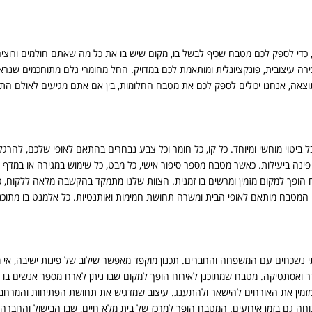
 כדי לספק לכם מטבח שכיף לבשל בו, מקום שיש בו את כל מה שאתם חולמים ורוצים 
צירה עיצובית, פונקציונלית ומותאמת לכם במדויק. החל מחומרי גלם מתוחכמים שנרא
צאה, אנחנו יכולים לספק לכם את מטבח החלומות, בין אם אתם מגיעים לאולם התצו
טוי מוחשי ומיוחד. כל קו, כל חומר וכל צבע נבחרים בהתאם לאופי שלכם, להרגלים ו
נה ביעילות. כאשר מטבח מספר סיפור אישי, כל מבט, כל שימוש במגירה או במדף 
ופך למקום מזמין ומרשים בו זמנית. הצוות שלנו מתמקד בהקשבה מלאה ללקוח,
מנית. המטבח מותאם לאופי הבית ומשרה תחושת חמימות ואותנטיות. כל אלמנט בו מתו
י נשכחים עם המשפחה והחברים. תכנון מוקפד מאפשר שילוב של פינות ישיבה, אי מרכ
ואסתטיקה. מטבח שמתוכנן לאירוח הופך למקום שבו ניתן לארח מספר אנשים בו זמנ
ומזמין את האורחים להישאר ולהתענג. עיצוב שמדגיש את תחושת הפתיחות והמרחב 
גם בזמן אירועים. המטבח הופך למרכז של בית מלא חיים, שבו הבישול והחברה מתמז