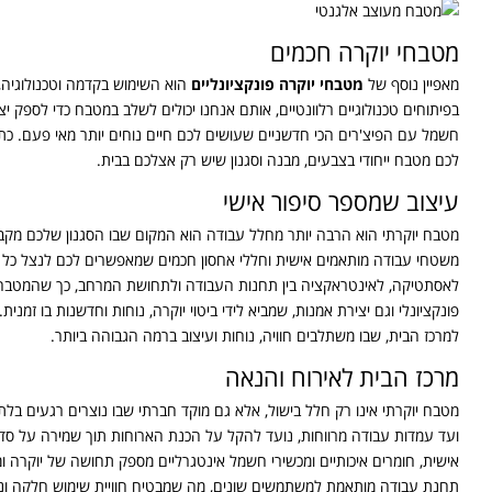
מטבחי יוקרה חכמים
מאפיין נוסף של
מטבחי יוקרה פונקציונליים
הוא השימוש בקדמה וטכנולוגיה,
בפיתוחים טכנולוגיים רלוונטיים, אותם אנחנו יכולים לשלב במטבח כדי לספק י
חשמל עם הפיצ'רים הכי חדשניים שעושים לכם חיים נוחים יותר מאי פעם. כתו
לכם מטבח ייחודי בצבעים, מבנה וסגנון שיש רק אצלכם בבית.
עיצוב שמספר סיפור אישי
מטבח יוקרתי הוא הרבה יותר מחלל עבודה הוא המקום שבו הסגנון שלכם מקבל בי
משטחי עבודה מותאמים אישית וחללי אחסון חכמים שמאפשרים לכם לנצל כל פי
לאסתטיקה, לאינטראקציה בין תחנות העבודה ולתחושת המרחב, כך שהמטבח ה
פונקציונלי וגם יצירת אמנות, שמביא לידי ביטוי יוקרה, נוחות וחדשנות בו ז
למרכז הבית, שבו משתלבים חוויה, נוחות ועיצוב ברמה הגבוהה ביותר.
מרכז הבית לאירוח והנאה
מטבח יוקרתי אינו רק חלל בישול, אלא גם מוקד חברתי שבו נוצרים רגעים בלת
ועד עמדות עבודה מרווחות, נועד להקל על הכנת הארוחות תוך שמירה על סדר 
אישית, חומרים איכותיים ומכשירי חשמל אינטגרליים מספק תחושה של יוקרה 
תחנת עבודה מותאמת למשתמשים שונים, מה שמבטיח חוויית שימוש חלקה ונוחה 