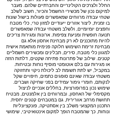
החלל ולצרכים הקולינריים והחברתיים שלהם. מעבר
למיקום נכון של מכשירי החשמל והכיור, חשוב לשלב
שטחי עבודה מרווחים שמאפשרים פעולות בישול שונות
בו זמנית, ליצור אזורים ייעודיים למזון טרי, כלי מטבח
וחפצים יומיומיים, ולשלב משטחי עבודה שמאפשרים
תנועה חופשית ומניעת צפיפות. ארונות ומגירות צריכים
להיות מתוכננים לא רק מבחינת אחסון אלא גם
מבחינת זרימת השימוש חלוקה פנימית מותאמת אישית
למגוון כלי מטבח, סירים, תבלינים ומכשירים חשמליים
קטנים. שילוב של פתרונות פתיחה שקטים, דלתות הזזה
או מגירות עם בלם אוטומטי מוסיף נוחות ובטיחות.
במקביל, יש לתת תשומת לב ליכולת ניקוי ותחזוקה
משטחי עבודה שאינם סופגים כתמים, חיפויים שקל
לנקותם, חומרי גימור עמידים בפני שחיקה ושברים.
שימוש נכון בפרופורציות, בחללים אנכיים לניצול
מקסימלי של האחסון, ובמרווחים בין אלמנטים, מבטיח
תחושת מרחב אוורירית, גם במטבחים קטנים יחסית.
התכנון המקצועי משלב בין אסתטיקה, פונקציונליות
ונוחות, כך שהמטבח הופך למקום אינטואיטיבי, שימושי