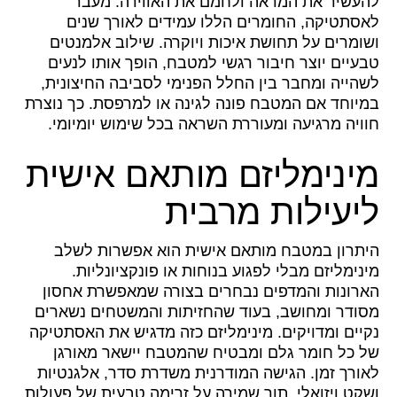
להעשיר את המראה ולחמם את האווירה. מעבר
לאסתטיקה, החומרים הללו עמידים לאורך שנים
ושומרים על תחושת איכות ויוקרה. שילוב אלמנטים
טבעיים יוצר חיבור רגשי למטבח, הופך אותו לנעים
לשהייה ומחבר בין החלל הפנימי לסביבה החיצונית,
במיוחד אם המטבח פונה לגינה או למרפסת. כך נוצרת
חוויה מרגיעה ומעוררת השראה בכל שימוש יומיומי.
מינימליזם מותאם אישית
ליעילות מרבית
היתרון במטבח מותאם אישית הוא אפשרות לשלב
מינימליזם מבלי לפגוע בנוחות או פונקציונליות.
הארונות והמדפים נבחרים בצורה שמאפשרת אחסון
מסודר ומחושב, בעוד שהחזיתות והמשטחים נשארים
נקיים ומדויקים. מינימליזם כזה מדגיש את האסתטיקה
של כל חומר גלם ומבטיח שהמטבח יישאר מאורגן
לאורך זמן. הגישה המודרנית משדרת סדר, אלגנטיות
ושקט ויזואלי, תוך שמירה על זרימה טבעית של פעולות