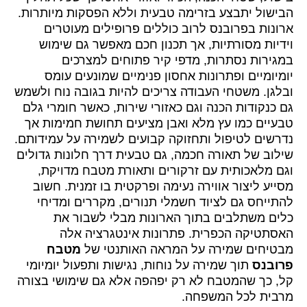
הבישול יתבצע בזרימה טבעית וללא הפסקות מיותרות.
ארונות בפרובנס לרוב כוללים פרופילים מעוטרים
וידיות מסורתיות, אך תכנון חכם מאפשר גם שימוש
במגירות נסתרות, מדפי קיר פתוחים למצרכים
יומיומיים ופתרונות אחסון פנימיים שמונעים עומס
ובלגן. משטחי העבודה צריכים להיות בגובה נוח ולשמש
גם כנקודות הכנה וגם כאזורי שירות, כאשר חומרי גלם
טבעיים כמו עץ מלא ואבן מציעים תחושת חמימות אך
נדרשים לטיפול ותחזוקה קבועים לשמירה על עמידותם.
שילוב של תאורה חכמה, גם טבעית דרך חלונות גדולים
וגם מלאכותית עם זרקורים ותאורת מטבח מדויקת,
מסייע ליצור אווירה נעימה ופרקטית בו זמנית. חשוב
להתייחס גם לציוד חשמלי תנורים, מקררים ומדיחי
כלים משתלבים בתוך הארונות מבלי לשבור את
האסתטיקה הכפרית. פתרונות אינטגרציה אלה
מבטיחים שמירה על המראה האותנטי של
מטבח
פרובנס
תוך שמירה על נוחות, נגישות ותפעול יומיומי
קל, כך שהמטבח לא רק יפהפה אלא גם שימושי בצורה
מרבית לכל המשפחה.