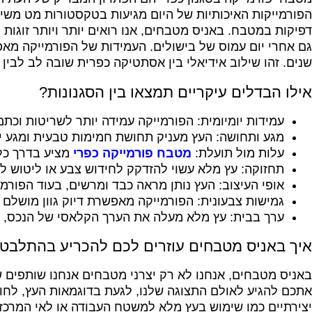
הפורמייקות האיכותיות של היום מגיעות בטקסטורות מט משי,
דפיקות במטבח. באניס מטבחים, אנו רואים יותר ויותר זוגו
גם אחרי יום עמוס של בישולים. העמידות של הפורמייקה מא
שנים. זהו שילוב אידיאלי בין אסתטיקה כפרית שובה לב לבין
אילו הבדלים עיקריים תמצאו בין הסגנונות?
עמידות יומיומית: הפורמייקה עמידה יותר לשריטות וכתמ
מגע ותחושה: העץ מעניק תחושת חמימות טבעית ומגע ייחו
עלות מול תועלת:
מטבח פורמייקה כפרי
מציע בדרך כלל
תחזוקה: עץ מלא עשוי להזדקק לחידוש צבע או ליטוש ל
אופי העיצוב: העץ נותן מראה כבד ומרשים, בעוד הפור
גמישות צבעונית: הפורמייקה מאפשרת דיוק גוון מושלם 
ערך בבית: עץ מלא מעלה את הערך הקלאסי של הנכס, 
איך באניס מטבחים עוזרים לכם להכריע בהתלבט
באניס מטבחים, אנחנו לא רק יצרני מטבחים אנחנו שותפים ש
אתכם להגיע לאולם התצוגה שלנו, לגעת בדוגמאות העץ, לחוש
יצירתיים כמו שימוש בעץ מלא למשטח העבודה או לאי המרכז