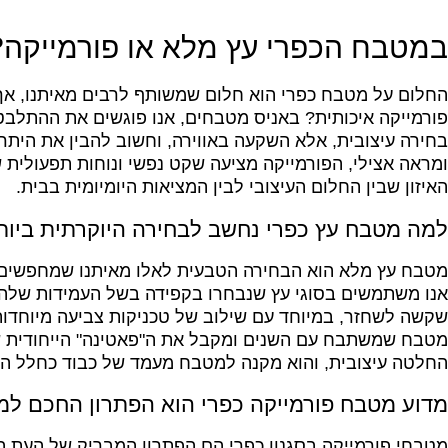
במטבח הכפרי עץ מלא או פורמייקה?
החלום על מטבח כפרי הוא חלום שמשותף לרבים מאיתנו, אך 
פורמייקה איכותית? באניס מטבחים, אנו פוגשים את ההתלבט
בחירה עיצובית, אלא השקעה באווירה, וחשוב להבין את הית
ומראה אצילי, הפורמייקה מציעה שקט נפשי ונוחות תפעולית 
האיזון שבין החלום העיצובי לבין המציאות היומיומית בבית.
למה מטבח עץ כפרי נחשב לבחירה היוקרתית ביות
מטבח עץ מלא הוא הבחירה הטבעית לאלו מאיתנו שמחפשים 
אנו משתמשים בסוגי עץ שנבחרו בקפידה בשל העמידות שלהם, 
שקשה לשחזר, במיוחד עם שילוב של טכניקות צביעה מיוחדות
מטבח שמשתבח עם השנים ומקבל את ה"פאטינה" הייחודית של
החלטה עיצובית, והוא מקנה למטבח מעמד של כבוד כחלל המר
מדוע מטבח פורמייקה כפרי הוא הפתרון החכם ל
מטבחי פורמייקה בסגנון כפרי הם הפתרון המבריק של העת האח