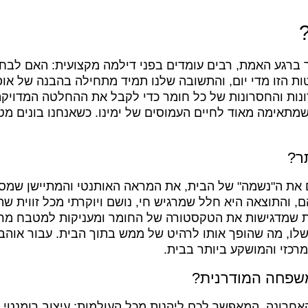
ברגע האמת, רבים עומדים בפני דילמה מקצועית: האם לבחור
ות הזו מדי יום, והתשובה שלנו תמיד מתחילה בהבנה של או
רונות והחסרונות של כל חומר כדי לקבל את ההחלטה המדוי
שמתאימה מאוד לחיים העמוסים של ימינו. כשאנחנו בונים מט
ר?
את ה"נשמה" של הבית, את המראה האותנטי והמתיישן שמספ
והתוצאה היא חלל שמרגיש חי, נושם ויוקרתי מכל זווית שת
 שמדגישות את הטקסטורה של החומר ומעניקות למטבח מראה 
ו, מה שהופך אותו לרהיט של ממש בתוך הבית. עבור אוהבי
כזי והמושקע ביותר בבית.
משפחה המודרנית?
רונה, המאפשר לכם ליהנות מכל העולמות: עיצוב רומנטי וקו