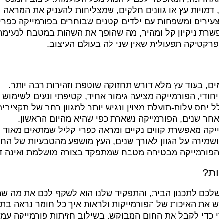
 דמויות עץ או גוונים חלקים, שמצליחות להעניק את המראה
ת צעירים ומשפחות עם ילדים קטנים שבוחרים בפורמייקה כפ
פשרת ניקיון קל ומהיר, מה שהופך את השהות במטבח לנעימה
 פרקטיקה תפעולית שאין שני לה בעולם העיצוב.
ים, בעוד עץ מלא דורש תחזוקה שוטפת וזהירות רבה יותר.
די, הפורמייקה מציעה גימור אחיד, קטיפתי ונעים לשימוש יו
 יחס עלות-תועלת מצוין ונגיש יותר למגוון רחב של תקציבים
אחר שנים, הפורמייקה נשארת כפי שהיא מהיום הראשון.
מייקה מאפשרת קווים נקיים ומראה כפרי-קליל שמתאים מאוד 
ושמירה על הגוון לאורך שנים, העץ מושפע מהטבעיות של החו
הפורמייקה מבטיחה מטבח שמתפקד בצורה מושלמת ואינה דו
ות?
לכם לתכנון הבית, והתפקיד שלנו הוא לשקף לכם את מה שהכ
 את האיכות של הפורמייקות ולראות איך כל חומר נראה בתאו
י כדי לקבל את החום המבוקש, בשילוב חזיתות פורמייקה עמ